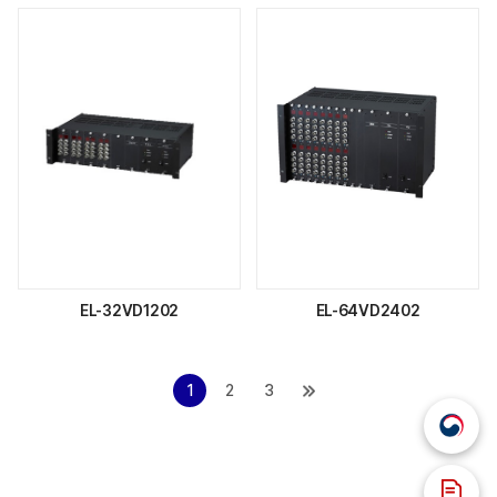
EL-32VD1202
EL-64VD2402
1
2
3